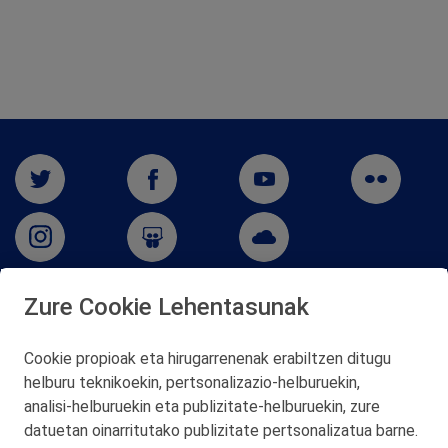
Zure Cookie Lehentasunak
San Martín 5-Edificio Muñatones,
48550 Muskiz (Bizkaia)
Cookie propioak eta hirugarrenenak erabiltzen ditugu
Telf. 946 357 000
helburu teknikoekin, pertsonalizazio‑helburuekin,
© 2026 Petronor S.A.
analisi‑helburuekin eta publizitate‑helburuekin, zure
datuetan oinarritutako publizitate pertsonalizatua barne.