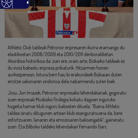
Athletic Club taldeak Petronor enpresaren ikurra eramango du
elastikoetan 2008/2009 eta 2010/2011 denboraldietan.
Akordioa historikoa da; izan ere, orain arte, Bizkaiko taldeak ez
du inoiz babestu enpresa pribaturik. Hitzarmen honen
aurkezpenean, lotura berri hau bi erakundeek Bizkaian duten
errotze sakonaren ondorioa dela nabarmendu zuten biek.
Josu Jon Imazek, Petronor enpresako lehendakariak, gogoratu
zuen enpresak Muskizko findegia kokatu dagoen inguruko
hogeita hamar klub inguru babesten dituela. “Baina Athletic
taldea sinatu ditugunen artean klub esanguratsuena da, bere
esfortzuaren, lanaren eta emozioaren balioengatik”, gaineratu
zuen. Eta Bilboko taldeko lehendakari Fernando Garc