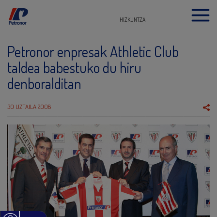
HIZKUNTZA
Petronor enpresak Athletic Club
taldea babestuko du hiru
denboralditan
30 UZTAILA 2008