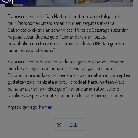
Francisco Leonardo San Martín laboratorio-analistak jaso du
gaur Petronorrek urtero eman ohi duen segurtasun-saria.
Gabonetako ekitaldian zehar Víctor Pérez de Gezuraga zuzendari
nagusiak esan duenez gero, “Leonardoren lan-bizitza
orbanbakoa da eta ez du batere istripurik izan 1983an gurekin
lanari ekin zionetik hona”.
Francisco Leonardok adierazi du zein garrantzi handia ematen
dion berak segurtasun arloari, “berebiziko” gaia delakoan.
Bilbotar honi onddoak hartzea eta amuarrainak arrantzan egitea
gustatzen zaio, nahiz eta aitortu “onddoak hartu hartzen ditut;
baina amuarrainak nekez gero”. Irakurle amorratua, autore
klasikoek suspertzen dute eta liburu teknikoek, berriz, limurtzen.
Argazki gehiago,
hemen.
ITZULI