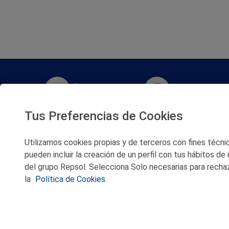
Twitter
Instagram
Tus Preferencias de Cookies
Facebook
Slideshare
Utilizamos cookies propias y de terceros con fines técnico
Youtube
Soundcloud
pueden incluir la creación de un perfil con tus hábitos de
del grupo Repsol. Selecciona Solo necesarias para rechaz
Flickr
la
Política de Cookies.