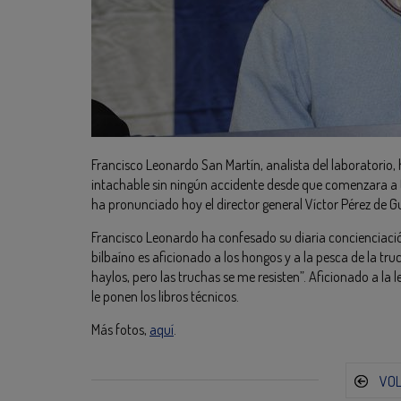
Francisco Leonardo San Martín, analista del laboratorio, 
intachable sin ningún accidente desde que comenzara a t
ha pronunciado hoy el director general Víctor Pérez de G
Francisco Leonardo ha confesado su diaria concienciación
bilbaíno es aficionado a los hongos y a la pesca de la tr
haylos, pero las truchas se me resisten”. Aficionado a la l
le ponen los libros técnicos.
Más fotos,
aquí
.
VO