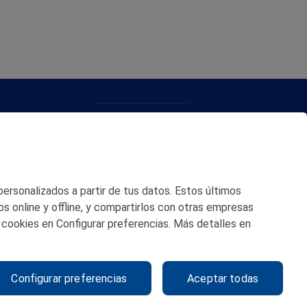
CONTACTO
MAPA WEB
POLITICA DE PRIVACIDAD
 personalizados a partir de tus datos. Estos últimos
AVISO LEGAL
os online y offline, y compartirlos con otras empresas
 cookies en Configurar preferencias. Más detalles en
POLITICA DE COOKIES
CANAL DE ÉTICA
Configurar preferencias
Aceptar todas