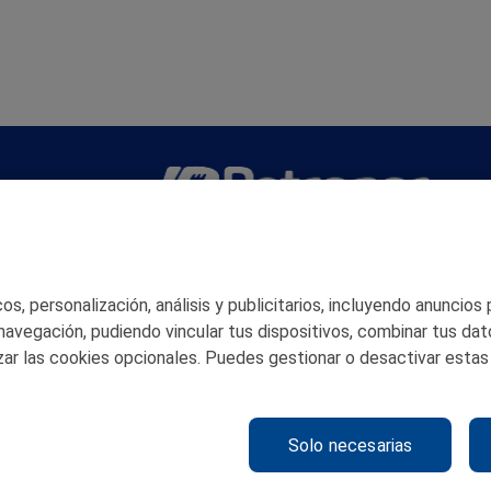
San Martín 5-Edificio Muñatones,
48550 Muskiz (Bizkaia)
Telf. 946 357 000
s, personalización, análisis y publicitarios, incluyendo anuncios
© 2026 Petronor S.A.
 navegación, pudiendo vincular tus dispositivos, combinar tus dat
ar las cookies opcionales. Puedes gestionar o desactivar estas
Solo necesarias