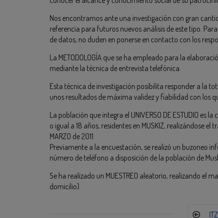
Nos encontramos ante una investigación con gran cantid
referencia para futuros nuevos análisis de este tipo. Par
de datos, no duden en ponerse en contacto con los respon
La METODOLOGÍA que se ha empleado para la elaboración e
mediante la técnica de entrevista telefónica.
Esta técnica de investigación posibilita responder a la t
unos resultados de máxima validez y fiabilidad con los 
La población que integra el UNIVERSO DE ESTUDIO es la 
o igual a 18 años, residentes en MUSKIZ, realizándose e
MARZO de 2011.
Previamente a la encuestación, se realizó un buzoneo inf
número de teléfono a disposición de la población de Musk
Se ha realizado un MUESTREO aleatorio, realizando el m
domicilio).
IT