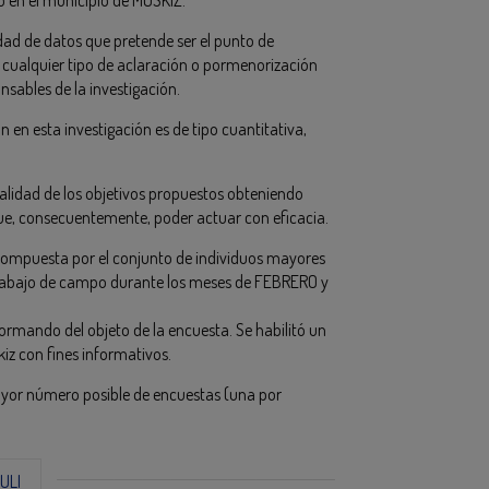
ad de datos que pretende ser el punto de
a cualquier tipo de aclaración o pormenorización
sables de la investigación.
n esta investigación es de tipo cuantitativa,
otalidad de los objetivos propuestos obteniendo
que, consecuentemente, poder actuar con eficacia.
compuesta por el conjunto de individuos mayores
l trabajo de campo durante los meses de FEBRERO y
ormando del objeto de la encuesta. Se habilitó un
iz con fines informativos.
ayor número posible de encuestas (una por
ZULI