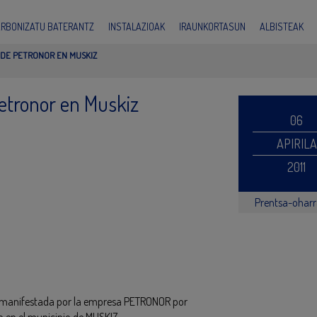
ARBONIZATU BATERANTZ
INSTALAZIOAK
IRAUNKORTASUN
ALBISTEAK
 DE PETRONOR EN MUSKIZ
Petronor en Muskiz
06
APIRILA
2011
Prentsa-ohar
d manifestada por la empresa PETRONOR por
o en el municipio de MUSKIZ.