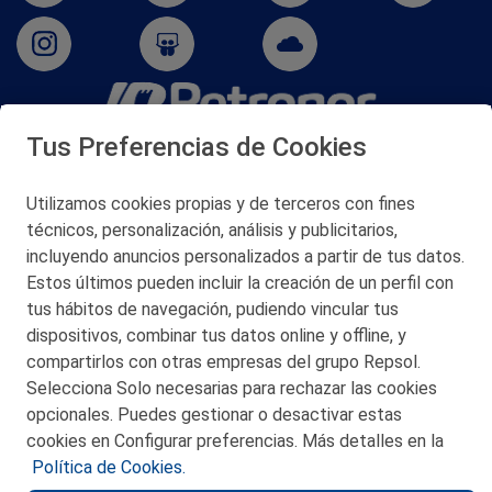
Tus Preferencias de Cookies
San Martín 5-Edificio Muñatones,
48550 Muskiz (Bizkaia)
Telf. 946 357 000
Utilizamos cookies propias y de terceros con fines
© 2026 Petronor S.A.
técnicos, personalización, análisis y publicitarios,
incluyendo anuncios personalizados a partir de tus datos.
Estos últimos pueden incluir la creación de un perfil con
tus hábitos de navegación, pudiendo vincular tus
dispositivos, combinar tus datos online y offline, y
CONTACTO
compartirlos con otras empresas del grupo Repsol.
Selecciona Solo necesarias para rechazar las cookies
MAPA WEB
opcionales. Puedes gestionar o desactivar estas
POLITICA DE PRIVACIDAD
cookies en Configurar preferencias. Más detalles en la
Política de Cookies.
AVISO LEGAL