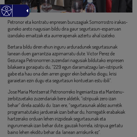
Petronor eta kontratu enpresen buruzagiak Somorrostro irakas-
guneko areto nagusian bildu dira gaur segurtasun-esparruan
izandako emaitzak eta aurrerapenak aztertu ahal izateko.
Bertara bildu diren ehun inguru arduradunek segurtasunak
lanean duen garrantzia azpimarratu dute. Victor Perez de
Gezuraga Petronorrren zuzendari nagusiak bildutako enpresen
bilakaera goraipatu du, “229 egun daramatzagu lan-istripurik
gabe eta hau ona den arren gogor ekin beharko diogu, krisi
garaietan ezin dugu eta segurtasun kontuetan estu ibili”.
Jose Maria Montserrat Petronorreko Ingeniaritza eta Mantenu-
zerbitzuetako zuzendariak bere aldetik, “istripuak zero izan
behar” direla azaldu du. Izan ere, “segurtasunak aldez aurretik
programatutako jarduerak izan behar du, horregatik erabakiak
hartzerako orduan lehen irizpideak segurtasunak eta
ingurumenak izan behar dute; gauzak horrela, istripua gertatu
baino lehen ekiditu behar da: lanean arriskurik ez”.