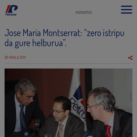
HIZKUNTZA
Jose Maria Montserrat: “zero istripu
da gure helburua”.
28 IRAILA 2011