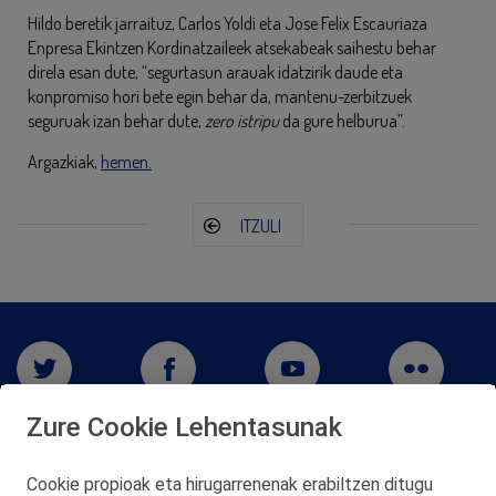
Hildo beretik jarraituz, Carlos Yoldi eta Jose Felix Escauriaza
Enpresa Ekintzen Kordinatzaileek atsekabeak saihestu behar
direla esan dute, “segurtasun arauak idatzirik daude eta
konpromiso hori bete egin behar da, mantenu-zerbitzuek
seguruak izan behar dute,
zero istripu
da gure helburua”.
Argazkiak,
hemen.
ITZULI
Zure Cookie Lehentasunak
Cookie propioak eta hirugarrenenak erabiltzen ditugu