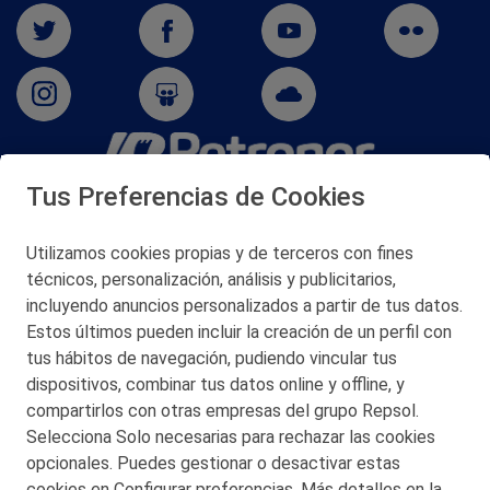
Tus Preferencias de Cookies
San Martín 5-Edificio Muñatones,
48550 Muskiz (Bizkaia)
Telf. 946 357 000
Utilizamos cookies propias y de terceros con fines
© 2026 Petronor S.A.
técnicos, personalización, análisis y publicitarios,
incluyendo anuncios personalizados a partir de tus datos.
Estos últimos pueden incluir la creación de un perfil con
tus hábitos de navegación, pudiendo vincular tus
dispositivos, combinar tus datos online y offline, y
CONTACTO
compartirlos con otras empresas del grupo Repsol.
Selecciona Solo necesarias para rechazar las cookies
MAPA WEB
opcionales. Puedes gestionar o desactivar estas
POLITICA DE PRIVACIDAD
cookies en Configurar preferencias. Más detalles en la