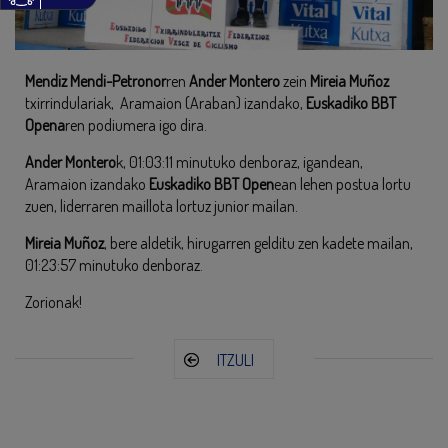
Mendiz Mendi-Petronor
ren
Ander Montero
zein
Mireia Muñoz
txirrindulariak, Aramaion (Araban) izandako,
Euskadiko BBT
Opena
ren podiumera igo dira.
Ander Montero
k, 01:03:11 minutuko denboraz, igandean,
Aramaion izandako
Euskadiko BBT Open
ean lehen postua lortu
zuen, liderraren maillota lortuz junior mailan.
Mireia Muñoz
, bere aldetik, hirugarren gelditu zen kadete mailan,
01:23:57 minutuko denboraz.
Zorionak!
ITZULI