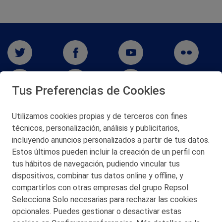
Tus Preferencias de Cookies
Utilizamos cookies propias y de terceros con fines
técnicos, personalización, análisis y publicitarios,
San Martín 5-Edificio Muñatones,
48550 Muskiz (Bizkaia)
incluyendo anuncios personalizados a partir de tus datos.
Telf. 946 357 000
Estos últimos pueden incluir la creación de un perfil con
© 2026 Petronor S.A.
tus hábitos de navegación, pudiendo vincular tus
dispositivos, combinar tus datos online y offline, y
compartirlos con otras empresas del grupo Repsol.
Selecciona Solo necesarias para rechazar las cookies
opcionales. Puedes gestionar o desactivar estas
CONTACTO