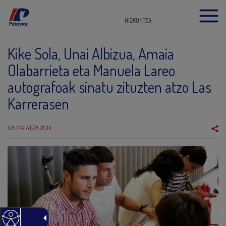
HIZKUNTZA
Kike Sola, Unai Albizua, Amaia
Olabarrieta eta Manuela Lareo
autografoak sinatu zituzten atzo Las
Karrerasen
08 MAIATZA 2014