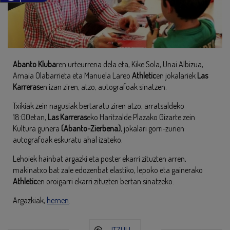
Abanto Kluba
ren urteurrena dela eta, Kike Sola, Unai Albizua,
Amaia Olabarrieta eta Manuela Lareo
Athletic
en jokalariek
Las
Karreras
en izan ziren, atzo, autografoak sinatzen.
Txikiak zein nagusiak bertaratu ziren atzo, arratsaldeko
18:00etan,
Las Karreras
eko Haritzalde Plazako Gizarte zein
Kultura gunera
(Abanto-Zierbena)
, jokalari gorri-zurien
autografoak eskuratu ahal izateko.
Lehoiek hainbat argazki eta poster ekarri zituzten arren,
makinatxo bat zale edozenbat elastiko, lepoko eta gainerako
Athletic
en oroigarri ekarri zituzten bertan sinatzeko.
Argazkiak,
hemen
.