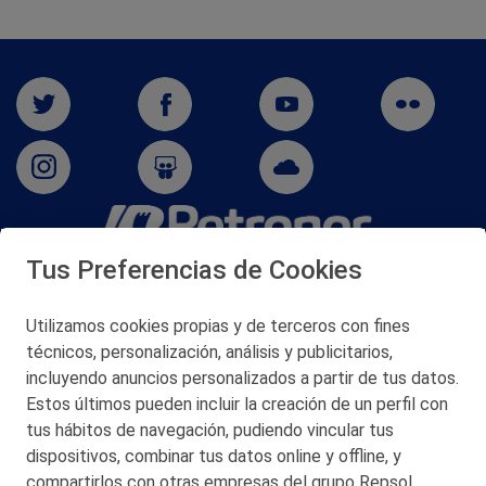
Tus Preferencias de Cookies
San Martín 5-Edificio Muñatones,
48550 Muskiz (Bizkaia)
Telf. 946 357 000
Utilizamos cookies propias y de terceros con fines
© 2026 Petronor S.A.
técnicos, personalización, análisis y publicitarios,
incluyendo anuncios personalizados a partir de tus datos.
Estos últimos pueden incluir la creación de un perfil con
tus hábitos de navegación, pudiendo vincular tus
dispositivos, combinar tus datos online y offline, y
CONTACTO
compartirlos con otras empresas del grupo Repsol.