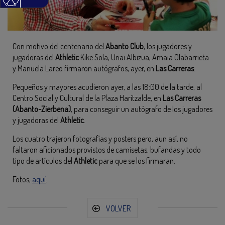
Con motivo del centenario del
Abanto Club
, los jugadores y
jugadoras del
Athletic
Kike Sola, Unai Albizua, Amaia Olabarrieta
y Manuela Lareo firmaron autógrafos, ayer, en
Las Carreras
.
Pequeños y mayores acudieron ayer, a las 18:00 de la tarde, al
Centro Social y Cultural de la Plaza Haritzalde, en
Las Carreras
(Abanto-Zierbena)
, para conseguir un autógrafo de los jugadores
y jugadoras del
Athletic
.
Los cuatro trajeron fotografías y posters pero, aun así, no
faltaron aficionados provistos de camisetas, bufandas y todo
tipo de artículos del
Athletic
para que se los firmaran.
Fotos,
aquí
.
VOLVER