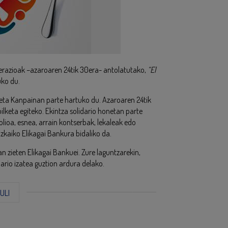
erazioak –azaroaren 24tik 30era- antolatutako,
“El
uko du.
keta Kanpainan parte hartuko du. Azaroaren 24tik
bilketa egiteko. Ekintza solidario honetan parte
lioa, esnea, arrain kontserbak, lekaleak edo
izkaiko Elikagai Bankura bidaliko da.
n zieten Elikagai Bankuei. Zure laguntzarekin,
ario izatea guztion ardura delako.
ZULI