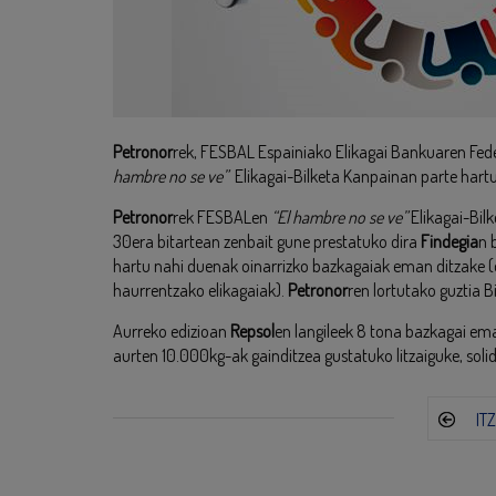
Petronor
rek, FESBAL Espainiako Elikagai Bankuaren Fed
hambre no se ve”
Elikagai-Bilketa Kanpainan parte hart
Petronor
rek FESBALen
“El hambre no se ve”
Elikagai-Bil
30era bitartean zenbait gune prestatuko dira
Findegia
n 
hartu nahi duenak oinarrizko bazkagaiak eman ditzake (o
haurrentzako elikagaiak).
Petronor
ren lortutako guztia B
Aurreko edizioan
Repsol
en langileek 8 tona bazkagai ema
aurten 10.000kg-ak gainditzea gustatuko litzaiguke, solid
IT