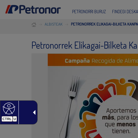
PETRONORRI BURUZ
FINDEGI DESK
ALBISTEAK
PETRONORREK ELIKAGAI-BILKETA KANP
Petronorrek Elikagai-Bilketa K
CTRL
U