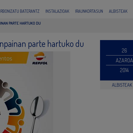
ARBONIZATU BATERANTZ
INSTALAZIOAK
IRAUNKORTASUN
ALBISTEAK
AINAN PARTE HARTUKO DU
anpainan parte hartuko du
26
AZAROA
2014
ALBISTEAK