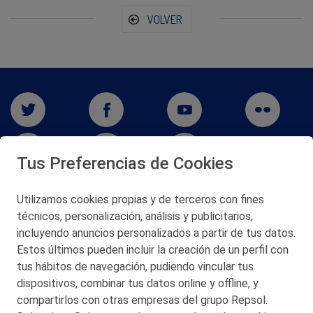
VOLVER
Tus Preferencias de Cookies
Utilizamos cookies propias y de terceros con fines
técnicos, personalización, análisis y publicitarios,
San Martín 5-Edificio Muñatones,
48550 Muskiz (Bizkaia)
incluyendo anuncios personalizados a partir de tus datos.
Telf. 946 357 000
Estos últimos pueden incluir la creación de un perfil con
© 2026 Petronor S.A.
tus hábitos de navegación, pudiendo vincular tus
dispositivos, combinar tus datos online y offline, y
compartirlos con otras empresas del grupo Repsol.