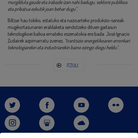
murgilduta gaude eta irabazle izan nahi badugu, sektore publikoa
eta pribatua eskutik joan behar dugu”.
Biltzar hau tokiko, estatuko eta nazioarteko produkzio-sareak
mugikortasunaren eraldaketa sendotzeko dituen gaitasun
teknologikoei balioa emateko eszenatokia ere bada. José Ignacio
Zudairek azpimarratu zuenez,
“trantsizio energetikoaren erronkari
teknologiarekin eta industriarekin baino ezingo diogu heldu”.
ITZULI