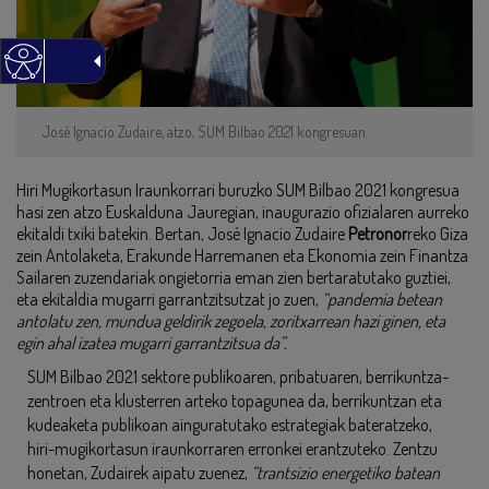
José Ignacio Zudaire, atzo, SUM Bilbao 2021 kongresuan.
Hiri Mugikortasun Iraunkorrari buruzko SUM Bilbao 2021 kongresua
hasi zen atzo Euskalduna Jauregian, inaugurazio ofizialaren aurreko
ekitaldi txiki batekin. Bertan, José Ignacio Zudaire
Petronor
reko Giza
zein Antolaketa, Erakunde Harremanen eta Ekonomia zein Finantza
Sailaren zuzendariak ongietorria eman zien bertaratutako guztiei,
eta ekitaldia mugarri garrantzitsutzat jo zuen,
“pandemia betean
antolatu zen, mundua geldirik zegoela, zoritxarrean hazi ginen, eta
egin ahal izatea mugarri garrantzitsua da”.
SUM Bilbao 2021 sektore publikoaren, pribatuaren, berrikuntza-
zentroen eta klusterren arteko topagunea da, berrikuntzan eta
kudeaketa publikoan ainguratutako estrategiak bateratzeko,
hiri-mugikortasun iraunkorraren erronkei erantzuteko. Zentzu
honetan, Zudairek aipatu zuenez,
“trantsizio energetiko batean