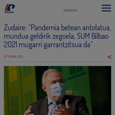
HIZKUNTZA
Zudaire: “Pandemia betean antolatua,
mundua geldirik zegoela, SUM Bilbao
2021 mugarri garrantzitsua da”
07 URRIA 2021