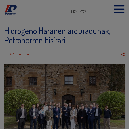
HIZKUNTZA
Hidrogeno Haranen arduradunak,
Petronorren bisitari
09 APIRILA 2024