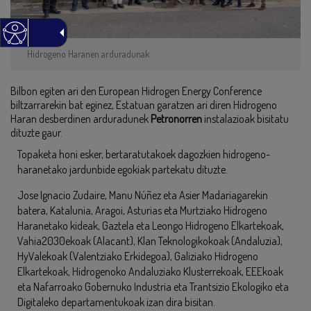
Hidrogeno Haranen arduradunak
Bilbon egiten ari den European Hidrogen Energy Conference
biltzarrarekin bat eginez, Estatuan garatzen ari diren Hidrogeno
Haran desberdinen arduradunek
Petronorren
instalazioak bisitatu
dituzte gaur.
Topaketa honi esker, bertaratutakoek dagozkien hidrogeno-
haranetako jardunbide egokiak partekatu dituzte.
Jose Ignacio Zudaire, Manu Núñez eta Asier Madariagarekin
batera, Katalunia, Aragoi, Asturias eta Murtziako Hidrogeno
Haranetako kideak, Gaztela eta Leongo Hidrogeno Elkartekoak,
Vahia2030ekoak (Alacant), Klan Teknologikokoak (Andaluzia),
HyValekoak (Valentziako Erkidegoa), Galiziako Hidrogeno
Elkartekoak, Hidrogenoko Andaluziako Klusterrekoak, EEEkoak
eta Nafarroako Gobernuko Industria eta Trantsizio Ekologiko eta
Digitaleko departamentukoak izan dira bisitan.