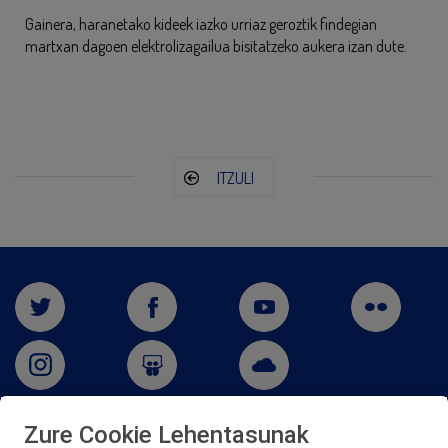
Gainera, haranetako kideek iazko urriaz geroztik findegian
martxan dagoen elektrolizagailua bisitatzeko aukera izan dute.
ITZULI
Zure Cookie Lehentasunak