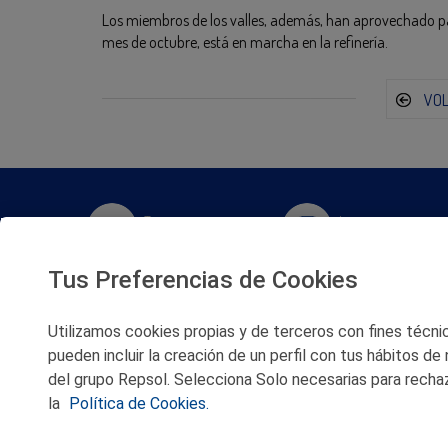
Los miembros de los valles, además, han aprovechado para
mes de octubre, está en marcha en la refinería.
VO
Twitter
Instagram
Tus Preferencias de Cookies
Facebook
Slideshare
Utilizamos cookies propias y de terceros con fines técnico
Youtube
Soundcloud
pueden incluir la creación de un perfil con tus hábitos de
del grupo Repsol. Selecciona Solo necesarias para rechaz
Flickr
la
Política de Cookies.