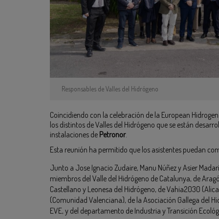
Responsables de Valles del Hidrógeno
Coincidiendo con la celebración de la European Hidrogen
los distintos de Valles del Hidrógeno que se están desarro
instalaciones de
Petronor
.
Esta reunión ha permitido que los asistentes puedan com
Junto a Jose Ignacio Zudaire, Manu Núñez y Asier Madaria
miembros del Valle del Hidrógeno de Catalunya, de Aragón
Castellano y Leonesa del Hidrógeno, de Vahia2030 (Alican
(Comunidad Valenciana), de la Asociación Gallega del Hid
EVE, y del departamento de Industria y Transición Ecológi