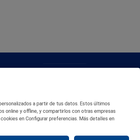
CONTACTO
MAPA WEB
POLITICA DE PRIVACIDAD
 personalizados a partir de tus datos. Estos últimos
AVISO LEGAL
os online y offline, y compartirlos con otras empresas
 cookies en Configurar preferencias. Más detalles en
POLITICA DE COOKIES
CANAL DE ÉTICA