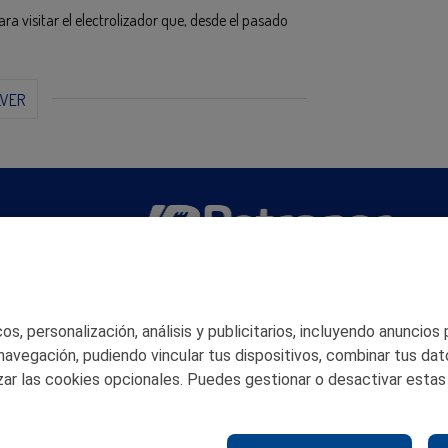
 visitar el electrolizador que, desde el pasado
LVER
San Martín 5-Edificio Muñatones,
48550 Muskiz (Bizkaia)
Telf. 946 357 000
s, personalización, análisis y publicitarios, incluyendo anuncios
© 2026 Petronor S.A.
 navegación, pudiendo vincular tus dispositivos, combinar tus dat
ar las cookies opcionales. Puedes gestionar o desactivar estas