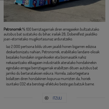
Petronorrek
% 100 berriztagarriak diren erregaiekin bultzatutako
autobus bat sustatuko du bihar, irailak 28, Doberelfest jaialdiko
joan-etorrietako mugikortasunaz arduratzeko.
Iaz 2.000 pertsona bildu zituen jaialdi honen bigarren edizioa
deskarbonizatu nahian, Petronorrek, erabilitako landare-olioak
bezalako hondakin organikoekin eta biomasatik nahiz
nekazaritzako elikagaien industriatik ateratako hondakinekin
egindako erregai berriztagarriak erabiltzen dituen autobus bat
jarriko du bertaratakoen eskura. Horrela, zabortegietara
bidaltzen diren hondakinen kopurua murrizten da, horiek
isuritako CO2 eta berotegi-efektuko beste gas batzuk barne.
ITZULI