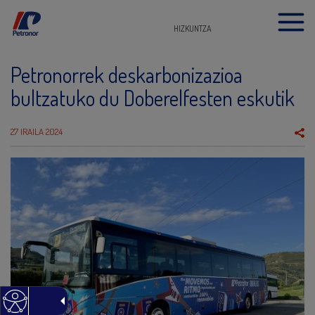
HIZKUNTZA
Petronorrek deskarbonizazioa
bultzatuko du Doberelfesten eskutik
27 IRAILA 2024