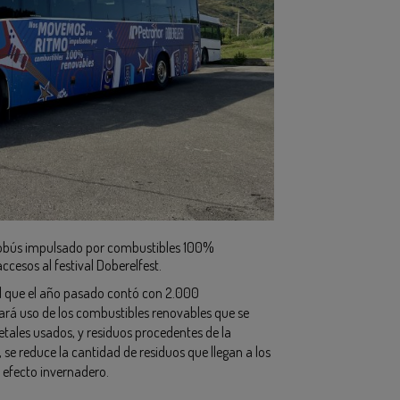
obús impulsado por combustibles 100%
ccesos al festival Doberelfest.
al que el año pasado contó con 2.000
ará uso de los combustibles renovables que se
etales usados, y residuos procedentes de la
se reduce la cantidad de residuos que llegan a los
 efecto invernadero.