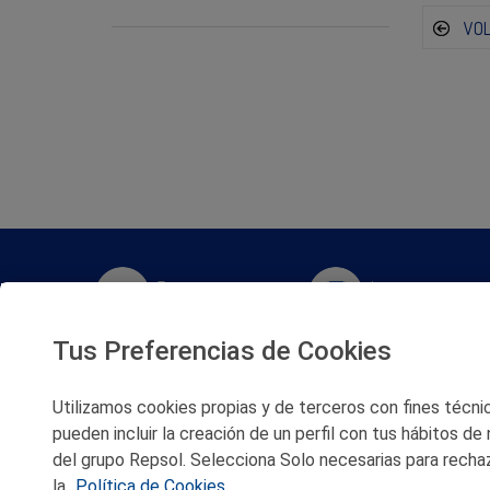
VO
Twitter
Instagram
Tus Preferencias de Cookies
Facebook
Slideshare
Utilizamos cookies propias y de terceros con fines técnico
Youtube
Soundcloud
pueden incluir la creación de un perfil con tus hábitos de
del grupo Repsol. Selecciona Solo necesarias para rechaz
Flickr
la
Política de Cookies.