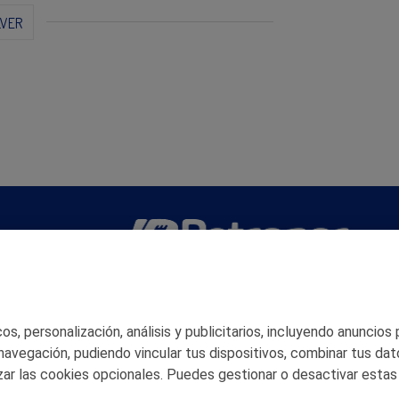
LVER
San Martín 5-Edificio Muñatones,
48550 Muskiz (Bizkaia)
Telf. 946 357 000
s, personalización, análisis y publicitarios, incluyendo anuncios
© 2026 Petronor S.A.
 navegación, pudiendo vincular tus dispositivos, combinar tus dat
ar las cookies opcionales. Puedes gestionar o desactivar estas