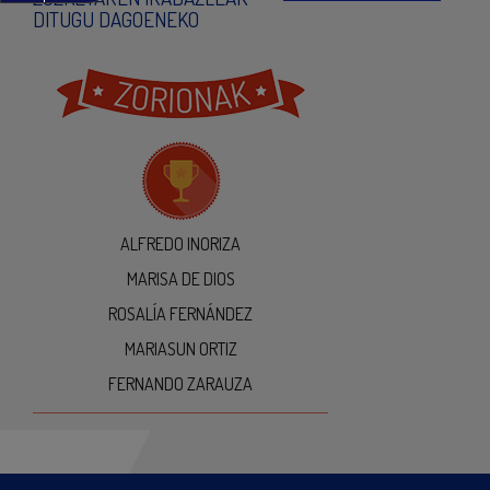
DITUGU DAGOENEKO
ALFREDO INORIZA
MARISA DE DIOS
ROSALÍA FERNÁNDEZ
MARIASUN ORTIZ
FERNANDO ZARAUZA