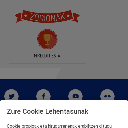
MIKELDI TIESTA
Zure Cookie Lehentasunak
Cookie propioak eta hirugarrenenak erabiltzen ditugu