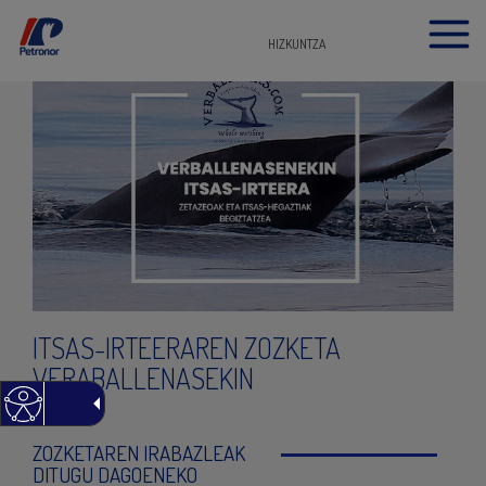
HIZKUNTZA
ITSAS-IRTEERAREN ZOZKETA
VERABALLENASEKIN
ZOZKETAREN IRABAZLEAK
DITUGU DAGOENEKO