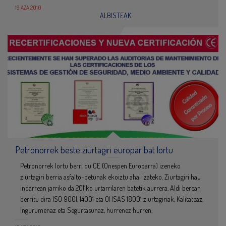
19 AZA 2010
ALBISTEAK
Petronorrek beste ziurtagiri europar bat lortu
Petronorrek lortu berri du CE (Onespen Europarra) izeneko
ziurtagiri berria asfalto-betunak ekoiztu ahal izateko. Ziurtagiri hau
indarrean jarriko da 2011ko urtarrilaren batetik aurrera. Aldi berean
berritu dira ISO 9001, 14001 eta OHSAS 18001 ziurtagiriak, Kalitateaz,
Ingurumenaz eta Segurtasunaz, hurrenez hurren.