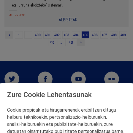
eta lurruna ekoizteko” sistemari.
28 URR 2010
ALBISTEAK
<
1
…
400
401
402
403
404
405
406
407
408
409
>
410
…
461
Zure Cookie Lehentasunak
Cookie propioak eta hirugarrenenak erabiltzen ditugu
helburu teknikoekin, pertsonalizazio‑helburuekin,
analisi‑helburuekin eta publizitate‑helburuekin, zure
San Martín 5-Edificio Muñatones,
48550 Muskiz (Bizkaia)
datuetan oinarritutako publizitate pertsonalizatua barne.