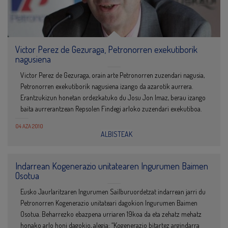
Victor Perez de Gezuraga, Petronorren exekutiborik
nagusiena
Victor Perez de Gezuraga, orain arte Petronorren zuzendari nagusia,
Petronorren exekutiborik nagusiena izango da azarotik aurrera.
Erantzukizun honetan ordezkatuko du Josu Jon Imaz, berau izango
baita aurrerantzean Repsolen Findegi arloko zuzendari exekutiboa.
04 AZA 2010
ALBISTEAK
Indarrean Kogenerazio unitatearen Ingurumen Baimen
Osotua
Eusko Jaurlaritzaren Ingurumen Sailburuordetzat indarrean jarri du
Petronorren Kogenerazio unitateari dagokion Ingurumen Baimen
Osotua. Beharrezko ebazpena urriaren 19koa da eta zehatz mehatz
honako arlo honi dagokio, alegia: “Kogenerazio bitartez argindarra