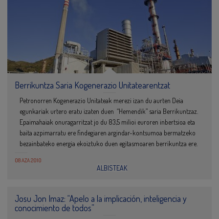
Berrikuntza Saria Kogenerazio Unitatearentzat
Petronorren Kogenerazio Unitateak merezi izan du aurten Deia
egunkariak urtero eratu izaten duen “Hemendik” saria Berrikuntzaz.
Epaimahaiak onuragarritzat jo du 83,5 milioi euroren inbertsioa eta
baita azpimarratu ere findegiaren argindar-kontsumoa bermatzeko
bezainbateko energia ekoiztuko duen egitasmoaren berrikuntza ere.
08 AZA 2010
ALBISTEAK
Josu Jon Imaz: “Apelo a la implicación, inteligencia y
conocimiento de todos”