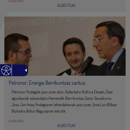
15 AZA 2010
ALBISTEAK
Petronor, Energia Berrikuntzaz saritua
Petronor findegiak jaso zuen atzo, Gallartako Kultura Etxean, Deia
egunkariak eskainitako Hemendik Berrikuntza Saria. Garaikurra
Josu Jon Imaz findegiaren lehendakariak jaso zuen Jose Luis Bilbao
Bizkaiko Aldun Nagusiaren eskutik.
12 AZA 2010
ALBISTEAK