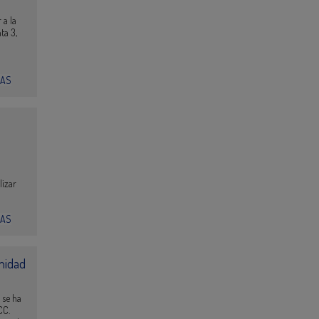
 a la
ta 3,
IAS
a
lizar
IAS
nidad
 se ha
CC.