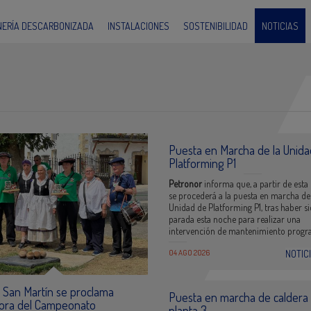
INERÍA DESCARBONIZADA
INSTALACIONES
SOSTENIBILIDAD
NOTICIAS
Puesta en Marcha de la Unida
Platforming P1
Petronor
informa que, a partir de esta 
se procederá a la puesta en marcha de
Unidad de Platforming P1, tras haber s
parada esta noche para realizar una
intervención de mantenimiento progr
04 AGO 2026
NOTIC
 San Martín se proclama
Puesta en marcha de caldera
ora del Campeonato
planta 3