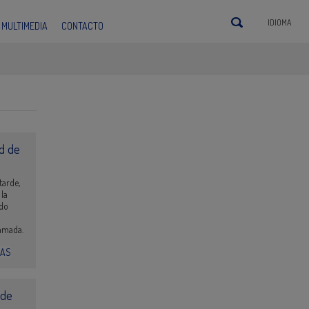
IDIOMA
MULTIMEDIA
CONTACTO
d de
tarde,
 la
ido
amada.
IAS
 de