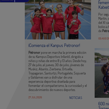
femeni
Katxe
Por seg
Martín, 
del XI 
bolos a 
de
Petr
05 AGO 2
¡Comienza el Kanpus Petronor!
Petronor
pone en marcha la primera edición
de su Kampus Deportivo Infantil, dirigido a
niños y niñas de entre 8 y 13 años. Desde hoy,
27 de julio, al jueves, 30 de julio, jóvenes de
Muskiz, Abanto, Zierbena, Ortuella,
Trapagaran, Santurtzi, Portugalete, Sopuerta
y Galdames van a disfrutar de una
experiencia deportiva diseñada para
fomentar el compañerismo, la curiosidad y el
descubrimiento de nuevos deportes.
27 JUL 2026
NOTICIAS
600 ni
Torne