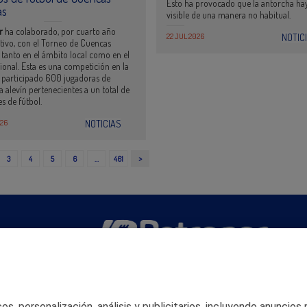
Esto ha provocado que la antorcha ha
as
visible de una manera no habitual.
or
ha colaborado, por cuarto año
22 JUL 2026
NOTIC
tivo, con el Torneo de Cuencas
 tanto en el ámbito local como en el
ional. Esta es una competición en la
 participado 600 jugadoras de
a alevín pertenecientes a un total de
s de fútbol.
026
NOTICIAS
>
3
4
5
6
…
461
San Martín 5-Edificio Muñatones,
48550 Muskiz (Bizkaia)
Telf. 946 357 000
s, personalización, análisis y publicitarios, incluyendo anuncios