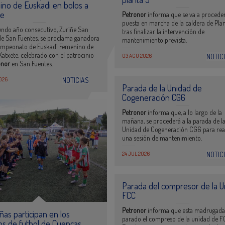
no de Euskadi en bolos a
te
Petronor
informa que se va a proceder
puesta en marcha de la caldera de Plan
undo año consecutivo, Zuriñe San
tras finalizar la intervención de
de San Fuentes, se proclama ganadora
mantenimiento prevista.
campeonato de Euskadi Femenino de
Katxete, celebrado con el patrocinio
03 AGO 2026
NOTIC
onor
en San Fuentes.
026
NOTICIAS
Parada de la Unidad de
Cogeneración CG6
Petronor
informa que, a lo largo de la
mañana, se procederá a la parada de l
Unidad de Cogeneración CG6 para rea
una sesión de mantenimiento.
24 JUL 2026
NOTIC
Parada del compresor de la U
FCC
Petronor
informa que esta madrugada
ñas participan en los
parado el compreso de la unidad de F
os de futbol de Cuencas