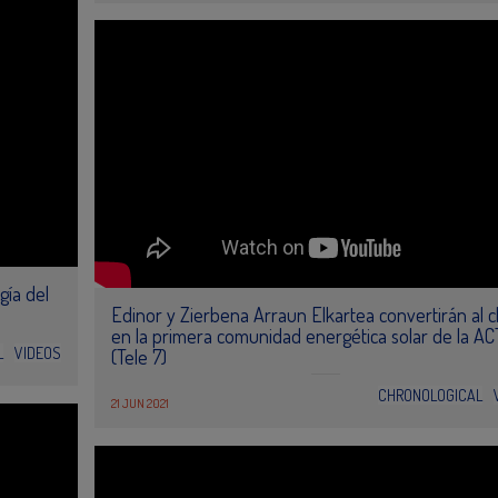
gía del
Edinor y Zierbena Arraun Elkartea convertirán al c
en la primera comunidad energética solar de la AC
L
VIDEOS
(Tele 7)
CHRONOLOGICAL
21 JUN 2021