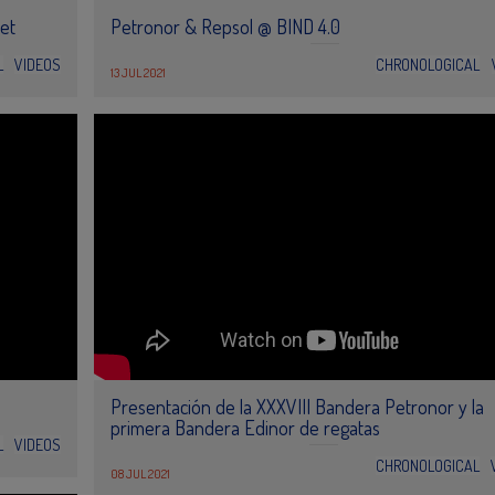
jet
Petronor & Repsol @ BIND 4.0
L
VIDEOS
CHRONOLOGICAL
13 JUL 2021
Presentación de la XXXVIII Bandera Petronor y la
primera Bandera Edinor de regatas
L
VIDEOS
CHRONOLOGICAL
08 JUL 2021