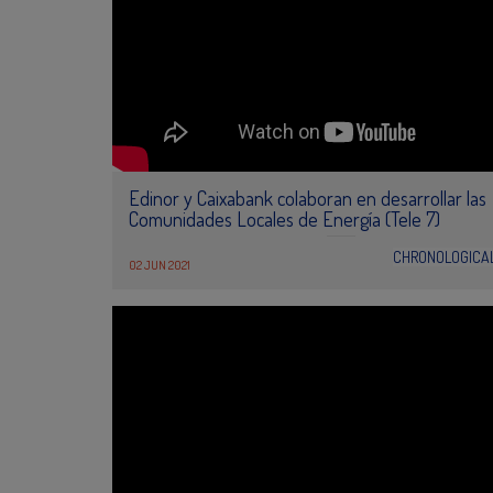
Edinor y Caixabank colaboran en desarrollar las
Comunidades Locales de Energía (Tele 7)
CHRONOLOGICA
02 JUN 2021