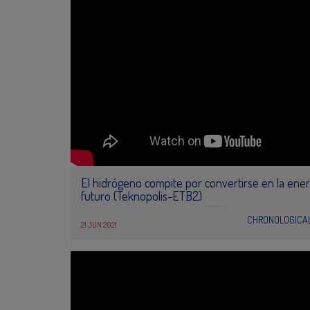
El hidrógeno compite por convertirse en la ener
futuro (Teknopolis-ETB2)
CHRONOLOGICA
21 JUN 2021