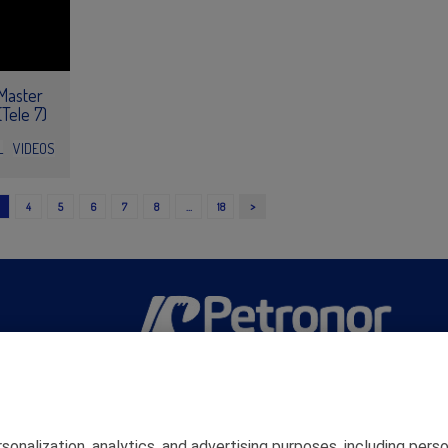
Master
Tele 7)
L
VIDEOS
>
4
5
6
7
8
…
18
San Martín 5-Edificio Muñatones,
48550 Muskiz (Bizkaia)
Telf. 946 357 000
© 2026 Petronor S.A.
rsonalization, analytics, and advertising purposes, including pe