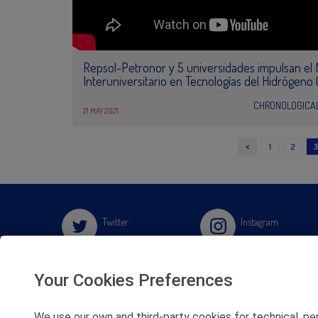
Repsol-Petronor y 5 universidades impulsan el 
Interuniversitario en Tecnologías del Hidrógeno (
CHRONOLOGICA
21 MAY 2021
<
1
2
3
Twitter
Instagram
Facebook
Slideshare
Your Cookies Preferences
Youtube
Soundcloud
We use our own and third-party cookies for technical, pe