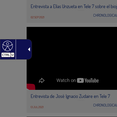
Entrevista a Elías Unzueta en Tele 7 sobre el bio
CHRONOLOGICA
02 SEP 2021
CTRL
U
Entrevista de José Ignacio Zudaire en Tele 7
CHRONOLOGICA
13 JUL 2021