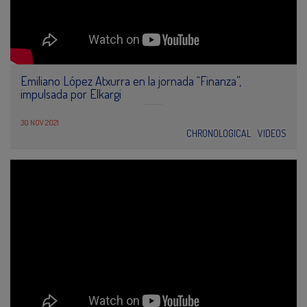
Emiliano López Atxurra en la jornada “Finanza”,
impulsada por Elkargi
30 NOV 2021
CHRONOLOGICAL
VIDEOS