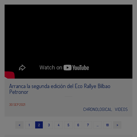
Arranca la segunda edición del Eco Rallye Bilbao
Petronor
30 SEP 2021
CHRONOLOGICAL
VIDEOS
<
>
1
2
3
4
5
6
7
…
18