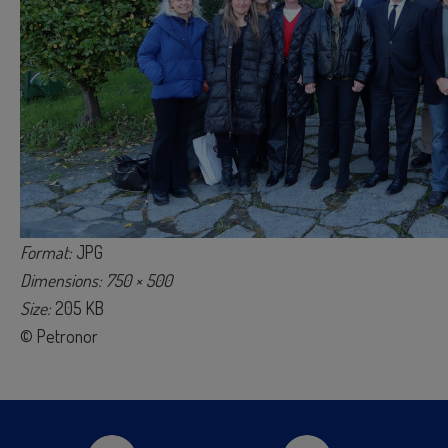
Format:
JPG
Dimensions: 750 × 500
Size:
205 KB
© Petronor