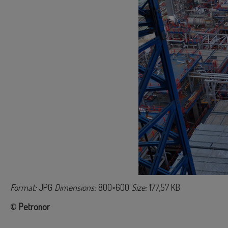
Format:
JPG
Dimensions:
800×600
Size:
177,57 KB
©
Petronor