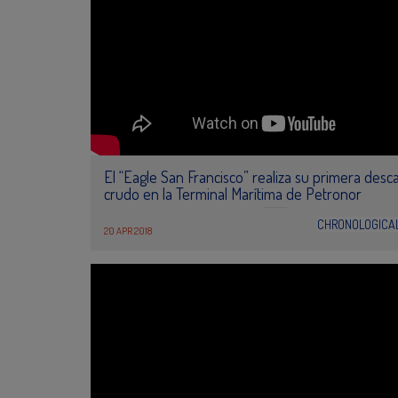
El “Eagle San Francisco” realiza su primera desc
crudo en la Terminal Marítima de Petronor
CHRONOLOGICA
20 APR 2018