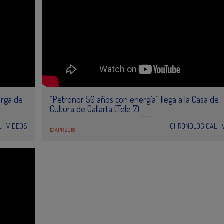
arga de
“Petronor 50 años con energía” llega a la Casa de
Cultura de Gallarta (Tele 7)
L
VIDEOS
CHRONOLOGICAL
12 APR 2018