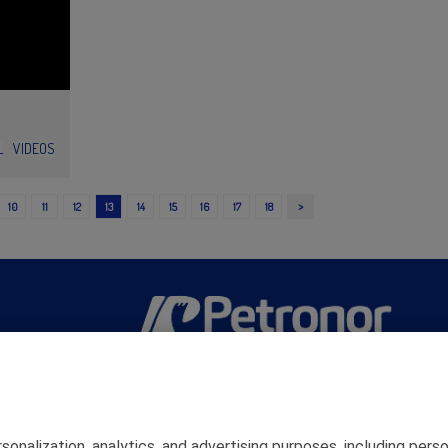
L
VIDEOS
>
10
11
12
13
14
15
16
17
18
San Martín 5-Edificio Muñatones,
48550 Muskiz (Bizkaia)
Telf. 946 357 000
© 2026 Petronor S.A.
rsonalization, analytics, and advertising purposes, including pe