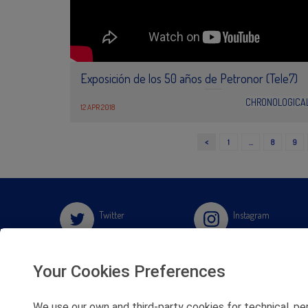
Exposición de los 50 años de Petronor (Tele7)
CHRONOLOGICA
12 APR 2018
<
1
…
8
9
Twitter
Instagram
Facebook
Slideshare
Your Cookies Preferences
Youtube
Soundcloud
We use our own and third-party cookies for technical, pe