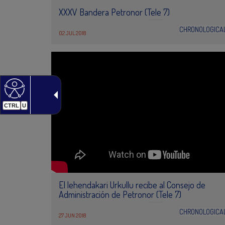
XXXV Bandera Petronor (Tele 7)
CHRONOLOGICA
02 JUL 2018
CTRL
U
El lehendakari Urkullu recibe al Consejo de
Administración de Petronor (Tele 7)
CHRONOLOGICA
27 JUN 2018