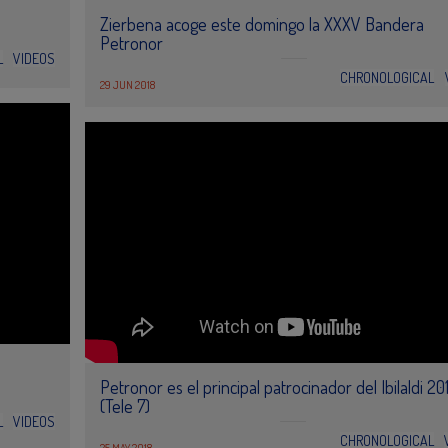
Zierbena acoge este domingo la XXXV Bandera
Petronor
L
VIDEOS
CHRONOLOGICAL
29 JUN 2018
Petronor es el principal patrocinador del Ibilaldi 20
(Tele 7)
L
VIDEOS
CHRONOLOGICAL