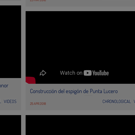
25 MAY 2018
ronor
Construcción del espigón de Punta Lucero
L
VIDEOS
CHRONOLOGICAL
25 APR 2018