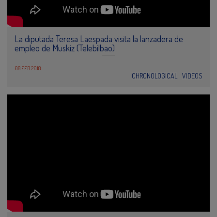
La diputada Teresa Laespada visita la lanzadera de
empleo de Muskiz (Telebilbao)
08 FEB 2018
CHRONOLOGICAL
VIDEOS