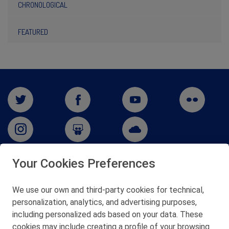
CHRONOLOGICAL
FEATURED
Your Cookies Preferences
San Martín 5-Edificio Muñatones,
48550 Muskiz (Bizkaia)
We use our own and third-party cookies for technical,
Telf. 946 357 000
personalization, analytics, and advertising purposes,
© 2026 Petronor S.A.
including personalized ads based on your data. These
cookies may include creating a profile of your browsing