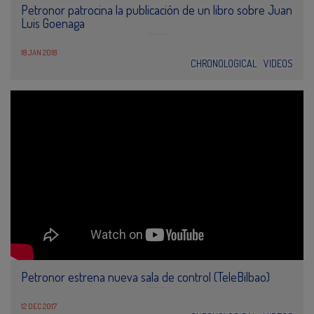
Petronor patrocina la publicación de un libro sobre Juan
Luis Goenaga
18 JAN 2018
CHRONOLOGICAL
VIDEOS
Petronor estrena nueva sala de control (TeleBilbao)
12 DEC 2017