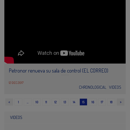
Petronor renueva su sala de control (EL CORREO)
12 DEC 2017
CHRONOLOGICAL
VIDEOS
<
>
1
…
10
11
12
13
14
15
16
17
18
VIDEOS