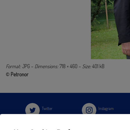
Format:
JPG –
Dimensions:
718 × 460 –
Size:
401 kB
©
Petronor
Twitter
Instagram
Facebook
Slideshare