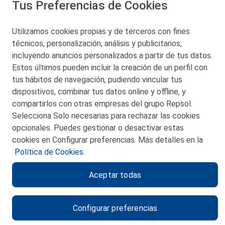
Tus Preferencias de Cookies
San Martín 5-Edificio Muñatones,
48550 Muskiz (Bizkaia)
Telf. 946 357 000
Utilizamos cookies propias y de terceros con fines
© 2026 Petronor S.A.
técnicos, personalización, análisis y publicitarios,
incluyendo anuncios personalizados a partir de tus datos.
Estos últimos pueden incluir la creación de un perfil con
tus hábitos de navegación, pudiendo vincular tus
dispositivos, combinar tus datos online y offline, y
CONTACTO
compartirlos con otras empresas del grupo Repsol.
Selecciona Solo necesarias para rechazar las cookies
MAPA WEB
opcionales. Puedes gestionar o desactivar estas
POLITICA DE PRIVACIDAD
cookies en Configurar preferencias. Más detalles en la
Política de Cookies.
AVISO LEGAL
Aceptar todas
POLITICA DE COOKIES
CANAL DE ÉTICA
Configurar preferencias