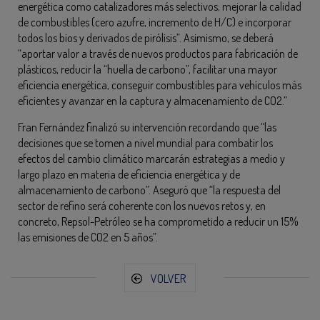
energética como catalizadores más selectivos; mejorar la calidad
de combustibles (cero azufre, incremento de H/C) e incorporar
todos los bios y derivados de pirólisis”. Asimismo, se deberá
“aportar valor a través de nuevos productos para fabricación de
plásticos, reducir la “huella de carbono”, facilitar una mayor
eficiencia energética, conseguir combustibles para vehículos más
eficientes y avanzar en la captura y almacenamiento de CO2.”
Fran Fernández finalizó su intervención recordando que “las
decisiones que se tomen a nivel mundial para combatir los
efectos del cambio climático marcarán estrategias a medio y
largo plazo en materia de eficiencia energética y de
almacenamiento de carbono”. Aseguró que “la respuesta del
sector de refino será coherente con los nuevos retos y, en
concreto, Repsol-Petróleo se ha comprometido a reducir un 15%
las emisiones de CO2 en 5 años”.
VOLVER