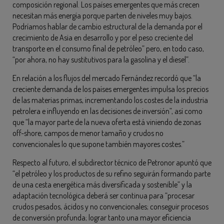
composición regional. Los países emergentes que más crecen
necesitan más energía porque parten de niveles muy bajos.
Podríamos hablar de cambio estructural de la demanda por el
crecimiento de Asia en desarrollo y por el peso creciente del
transporte en el consumo final de petróleo” pero, en todo caso,
“por ahora, no hay sustitutivos para la gasolina y el diesel”.
En relación a los flujos del mercado Fernández recordó que “la
creciente demanda de los países emergentes impulsa los precios
de las materias primas, incrementando los costes de la industria
petrolera e influyendo en las decisiones de inversión”, así como
que “la mayor parte de la nueva oferta está viniendo de zonas
off-shore, campos de menor tamaño y crudos no
convencionales lo que supone también mayores costes.”
Respecto al futuro, el subdirector técnico de Petronor apuntó que
“el petróleo y los productos de su refino seguirán formando parte
de una cesta energética más diversificada y sostenible” y la
adaptación tecnológica deberá ser continua para “procesar
crudos pesados, ácidos y no convencionales; conseguir procesos
de conversión profunda; lograr tanto una mayor eficiencia