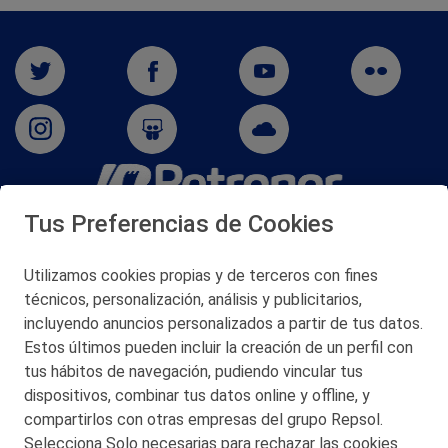
Tus Preferencias de Cookies
San Martín 5-Edificio Muñatones,
48550 Muskiz (Bizkaia)
Telf. 946 357 000
Utilizamos cookies propias y de terceros con fines
© 2026 Petronor S.A.
técnicos, personalización, análisis y publicitarios,
incluyendo anuncios personalizados a partir de tus datos.
Estos últimos pueden incluir la creación de un perfil con
tus hábitos de navegación, pudiendo vincular tus
dispositivos, combinar tus datos online y offline, y
CONTACTO
compartirlos con otras empresas del grupo Repsol.
Selecciona Solo necesarias para rechazar las cookies
MAPA WEB