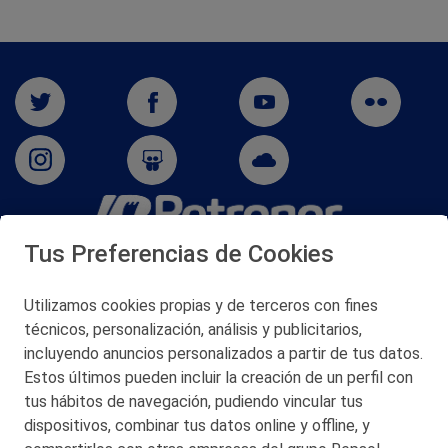
Tus Preferencias de Cookies
San Martín 5-Edificio Muñatones,
48550 Muskiz (Bizkaia)
Telf. 946 357 000
Utilizamos cookies propias y de terceros con fines
© 2026 Petronor S.A.
técnicos, personalización, análisis y publicitarios,
incluyendo anuncios personalizados a partir de tus datos.
Estos últimos pueden incluir la creación de un perfil con
tus hábitos de navegación, pudiendo vincular tus
dispositivos, combinar tus datos online y offline, y
CONTACTO