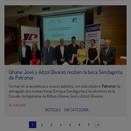
Oihane Jové y Aitzol Olivares reciben la beca Sendagorta
de Petronor
Formar en la excelencia a nuevos talentos, con este objetivo
Petronor
ha
entregado dos nuevas becas Enrique Sendagorta a los alumnos de la
Escuela de Ingeniería de Bilbao Oihane Jové y Aitzol Olivares.
25 JUN 2025
NOTICIAS
SIN CATEGORÍA
>
1
2
3
4
5
6
7