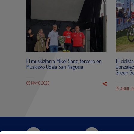
El muskiztarra Mikel Sanz, tercero en
El ciclis
Muskizko Udala Sari Nagusia
González
Green Se
05 MAYO 2023
27 ABRIL 2
Twitter
Instagram