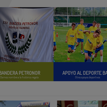
BANDERA PETRONOR
APOYO AL DEPORTE B
Damos nombre a la histórica regata
Otros apoyos deportivos