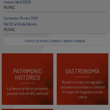
marzo/abril 2020
MUSKIZ
Carnavales Muskiz 2020
Del 20 al 24 de febrero
MUSKIZ
EVENTOS DE MUSKIZ, ZIERBENA Y ABANTO-ZIERBENA
PATRIMONIO
GASTRONOMÍA
HISTÓRICO
Nuestros más consagrados
cocineros te invitan a conocer
La herencia de un próspero
lo mejor de la gastronomía
pasado industrial y señorial
vasca