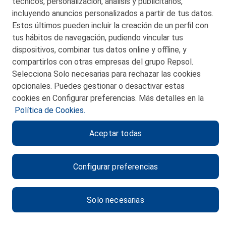
técnicos, personalización, análisis y publicitarios,
incluyendo anuncios personalizados a partir de tus datos.
Estos últimos pueden incluir la creación de un perfil con
tus hábitos de navegación, pudiendo vincular tus
dispositivos, combinar tus datos online y offline, y
CONTACTO
compartirlos con otras empresas del grupo Repsol.
Selecciona Solo necesarias para rechazar las cookies
MAPA WEB
opcionales. Puedes gestionar o desactivar estas
POLITICA DE PRIVACIDAD
cookies en Configurar preferencias. Más detalles en la
Política de Cookies.
AVISO LEGAL
Aceptar todas
POLITICA DE COOKIES
CANAL DE ÉTICA
Configurar preferencias
Solo necesarias