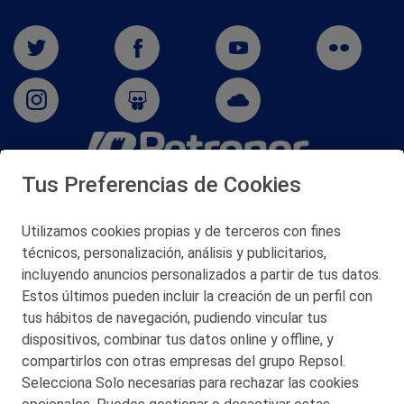
Tus Preferencias de Cookies
San Martín 5-Edificio Muñatones,
48550 Muskiz (Bizkaia)
Telf. 946 357 000
Utilizamos cookies propias y de terceros con fines
© 2026 Petronor S.A.
técnicos, personalización, análisis y publicitarios,
incluyendo anuncios personalizados a partir de tus datos.
Estos últimos pueden incluir la creación de un perfil con
tus hábitos de navegación, pudiendo vincular tus
dispositivos, combinar tus datos online y offline, y
CONTACTO
compartirlos con otras empresas del grupo Repsol.
Selecciona Solo necesarias para rechazar las cookies
MAPA WEB