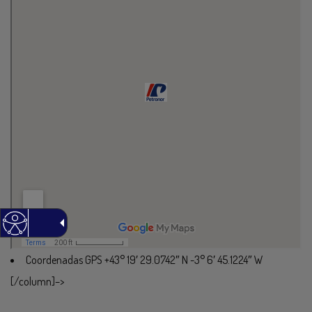
Coordenadas GPS +43° 19′ 29.0742″ N -3° 6′ 45.1224″ W
[/column]–>