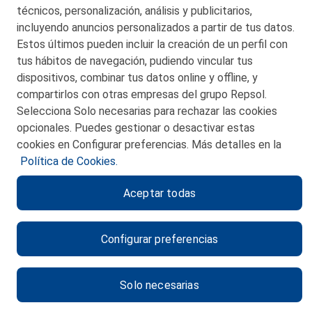
técnicos, personalización, análisis y publicitarios,
incluyendo anuncios personalizados a partir de tus datos.
Estos últimos pueden incluir la creación de un perfil con
tus hábitos de navegación, pudiendo vincular tus
dispositivos, combinar tus datos online y offline, y
CONTACTO
compartirlos con otras empresas del grupo Repsol.
Selecciona Solo necesarias para rechazar las cookies
MAPA WEB
opcionales. Puedes gestionar o desactivar estas
POLITICA DE PRIVACIDAD
cookies en Configurar preferencias. Más detalles en la
Política de Cookies.
AVISO LEGAL
Aceptar todas
POLITICA DE COOKIES
CANAL DE ÉTICA
Configurar preferencias
Solo necesarias