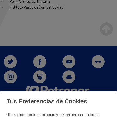
Peña Ajedrecista Gallarta
Instituto Vasco de Competitividad
Tus Preferencias de Cookies
San Martín 5-Edificio Muñatones,
48550 Muskiz (Bizkaia)
Telf. 946 357 000
Utilizamos cookies propias y de terceros con fines
© 2026 Petronor S.A.