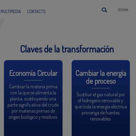
IDIOMA
MULTIMEDIA
CONTACTO
Claves de la transformación
Economía Circular
Cambiar la energía
de proceso
Cambiar la materia prima
con la que se alimenta la
Sustituir el gas natural por
planta, sustituyendo una
el hidrogeno renovable y
parte significativa del crudo
que toda la energía eléctrica
por materias primas de
provenga de fuentes
origen biológico y residuos.
renovables.