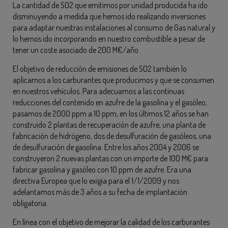
La cantidad de SO2 que emitimos por unidad producida ha ido
disminuyendo a medida que hemos ido realizando inversiones
para adaptar nuestras instalaciones al consumo de Gas natural y
lo hemos ido incorporando en nuestro combustible a pesar de
tener un coste asociado de 200 M€/año.
El objetivo de reducción de emisiones de SO2 también lo
aplicamos a los carburantes que producimos y que se consumen
en nuestros vehículos. Para adecuarnos a las continuas
reducciones del contenido en azufre de la gasolina y el gasóleo,
pasamos de 2000 ppm a 10 ppm, en los últimos 12 años se han
construido 2 plantas de recuperación de azufre, una planta de
fabricación de hidrógeno, dos de desulfuración de gasóleos, una
de desulfuración de gasolina. Entre los años 2004 y 2006 se
construyeron 2 nuevas plantas con un importe de 100 M€ para
fabricar gasolina y gasóleo con 10 ppm de azufre. Era una
directiva Europea que lo exigía para el 1/1/2009 y nos
adelantamos más de 3 años a su fecha de implantación
obligatoria.
En línea con el objetivo de mejorar la calidad de los carburantes