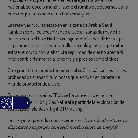
nacional, europeo o mundial sobre el rumbo que debemos dar a
nuestras políticas pero es un Problema global.
Las reservas futuras estaban en la zona de Arabia Saudí.
También se ha ido encontrando crudo en zonas de muy difícil
acceso como el Polo Norte o en aguas profundas de Brasil que
requerirán importantes desarrollos tecnológicos que permitan
extraer el crudo con la absoluta seguridad de que no afectará
medioambientalmente al entorno y a precios competitivos.
Otro gran futuro productor potencial es Canadá con sus reservas
probadas de arenas bituminosas que le sitúan en cabeza del
mundo productor de crudo.
En los dos últimos años EEUU se ha convertido en el gran
productor de Crudo y Gas Natural a partir de la explotación de
sus pozos Shale Gas y Tight Oil (Fracking).
La pregunta que todos nos hacemos es
¿Hasta dónde estaremos
dispuestos a pagar por conseguir nuestra cuota de energía?