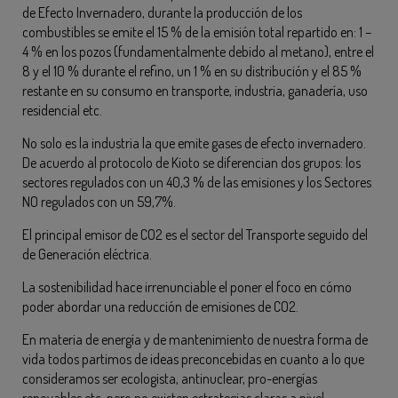
de Efecto Invernadero, durante la producción de los
combustibles se emite el 15 % de la emisión total repartido en: 1 –
4 % en los pozos (fundamentalmente debido al metano), entre el
8 y el 10 % durante el refino, un 1 % en su distribución y el 85 %
restante en su consumo en transporte, industria, ganadería, uso
residencial etc.
No solo es la industria la que emite gases de efecto invernadero.
De acuerdo al protocolo de Kioto se diferencian dos grupos: los
sectores regulados con un 40,3 % de las emisiones y los Sectores
NO regulados con un 59,7%.
El principal emisor de CO2 es el sector del Transporte seguido del
de Generación eléctrica.
La sostenibilidad hace irrenunciable el poner el foco en cómo
poder abordar una reducción de emisiones de CO2.
En materia de energía y de mantenimiento de nuestra forma de
vida todos partimos de ideas preconcebidas en cuanto a lo que
consideramos ser ecologista, antinuclear, pro-energías
renovables etc, pero no existen estrategias claras a nivel