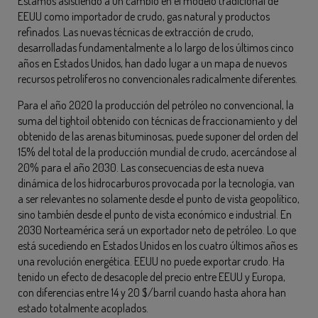
Estamos asistiendo a un cambio en el modelo tradicional de
EEUU como importador de crudo, gas natural y productos
refinados. Las nuevas técnicas de extracción de crudo,
desarrolladas fundamentalmente a lo largo de los últimos cinco
años en Estados Unidos, han dado lugar a un mapa de nuevos
recursos petrolíferos no convencionales radicalmente diferentes.
Para el año 2020 la producción del petróleo no convencional, la
suma del tightoil obtenido con técnicas de fraccionamiento y del
obtenido de las arenas bituminosas, puede suponer del orden del
15% del total de la producción mundial de crudo, acercándose al
20% para el año 2030. Las consecuencias de esta nueva
dinámica de los hidrocarburos provocada por la tecnología, van
a ser relevantes no solamente desde el punto de vista geopolítico,
sino también desde el punto de vista económico e industrial. En
2030 Norteamérica será un exportador neto de petróleo. Lo que
está sucediendo en Estados Unidos en los cuatro últimos años es
una revolución energética. EEUU no puede exportar crudo. Ha
tenido un efecto de desacople del precio entre EEUU y Europa,
con diferencias entre 14 y 20 $/barril cuando hasta ahora han
estado totalmente acoplados.