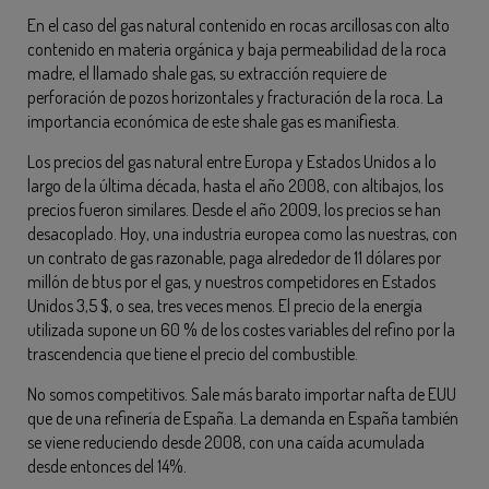
En el caso del gas natural contenido en rocas arcillosas con alto
contenido en materia orgánica y baja permeabilidad de la roca
madre, el llamado shale gas, su extracción requiere de
perforación de pozos horizontales y fracturación de la roca. La
importancia económica de este shale gas es manifiesta.
Los precios del gas natural entre Europa y Estados Unidos a lo
largo de la última década, hasta el año 2008, con altibajos, los
precios fueron similares. Desde el año 2009, los precios se han
desacoplado. Hoy, una industria europea como las nuestras, con
un contrato de gas razonable, paga alrededor de 11 dólares por
millón de btus por el gas, y nuestros competidores en Estados
Unidos 3,5 $, o sea, tres veces menos. El precio de la energía
utilizada supone un 60 % de los costes variables del refino por la
trascendencia que tiene el precio del combustible.
No somos competitivos. Sale más barato importar nafta de EUU
que de una refinería de España. La demanda en España también
se viene reduciendo desde 2008, con una caída acumulada
desde entonces del 14%.