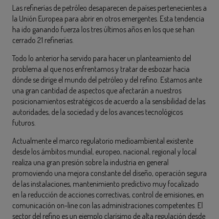
Las refinerías de petróleo desaparecen de países pertenecientes a
la Unión Europea para abrir en otros emergentes. Esta tendencia
ha ido ganando fuerza los tres últimos años en los que se han
cerrado 21 refinerías.
Todo lo anterior ha servido para hacer un planteamiento del
problema al que nos enfrentamos y tratar de esbozar hacia
dónde se dirige el mundo del petróleo y del refino. Estamos ante
una gran cantidad de aspectos que afectarán a nuestros
posicionamientos estratégicos de acuerdo a la sensibilidad de las
autoridades, de la sociedad y de los avances tecnológicos
futuros.
Actualmente el marco regulatorio medioambiental existente
desde los ámbitos mundial, europeo, nacional, regional y local
realiza una gran presión sobre la industria en general
promoviendo una mejora constante del diseño, operación segura
de las instalaciones, mantenimiento predictivo muy focalizado
en la reducción de acciones correctivas, control de emisiones, en
comunicación on-line con las administraciones competentes. El
sector del refino es un ejemplo clarísimo de alta regulación desde