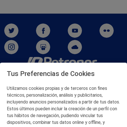
Tus Preferencias de Cookies
San Martín 5-Edificio Muñatones,
48550 Muskiz (Bizkaia)
Telf. 946 357 000
Utilizamos cookies propias y de terceros con fines
© 2026 Petronor S.A.
técnicos, personalización, análisis y publicitarios,
incluyendo anuncios personalizados a partir de tus datos.
Estos últimos pueden incluir la creación de un perfil con
tus hábitos de navegación, pudiendo vincular tus
dispositivos, combinar tus datos online y offline, y
CONTACTO