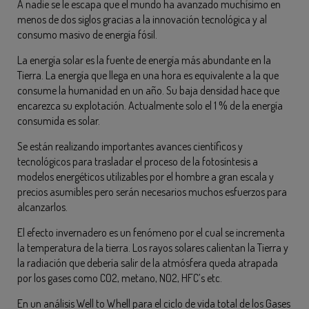
A nadie se le escapa que el mundo ha avanzado muchísimo en
menos de dos siglos gracias a la innovación tecnológica y al
consumo masivo de energía fósil.
La energía solar es la fuente de energía más abundante en la
Tierra. La energía que llega en una hora es equivalente a la que
consume la humanidad en un año. Su baja densidad hace que
encarezca su explotación. Actualmente solo el 1 % de la energía
consumida es solar.
Se están realizando importantes avances científicos y
tecnológicos para trasladar el proceso de la fotosíntesis a
modelos energéticos utilizables por el hombre a gran escala y
precios asumibles pero serán necesarios muchos esfuerzos para
alcanzarlos.
El efecto invernadero es un fenómeno por el cual se incrementa
la temperatura de la tierra. Los rayos solares calientan la Tierra y
la radiación que debería salir de la atmósfera queda atrapada
por los gases como CO2, metano, NO2, HFC’s etc.
En un análisis Well to Whell para el ciclo de vida total de los Gases