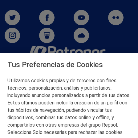
Tus Preferencias de Cookies
San Martín 5-Edificio Muñatones,
48550 Muskiz (Bizkaia)
Telf. 946 357 000
Utilizamos cookies propias y de terceros con fines
© 2026 Petronor S.A.
técnicos, personalización, análisis y publicitarios,
incluyendo anuncios personalizados a partir de tus datos.
Estos últimos pueden incluir la creación de un perfil con
tus hábitos de navegación, pudiendo vincular tus
dispositivos, combinar tus datos online y offline, y
CONTACTO
compartirlos con otras empresas del grupo Repsol.
Selecciona Solo necesarias para rechazar las cookies
MAPA WEB