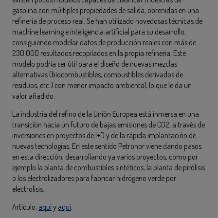
gasolina con múltiples propiedades de salida, obtenidas en una
refinería de proceso real. Se han utilizado novedosas técnicas de
machine learning e inteligencia artificial para su desarrollo,
consiguiendo modelar datos de producción reales con más de
230.000 resultados recopilados en la propia refinería. Este
modelo podría ser útil para el diseño de nuevas mezclas
alternativas (biocombustibles, combustibles derivados de
residuos, etc.) con menor impacto ambiental, lo que le da un
valor añadido.
La industria del refino de la Unión Europea está inmersa en una
transición hacia un futuro de bajas emisiones de CO2, a través de
inversiones en proyectos de I+D y de la rápida implantación de
nuevas tecnologías. En este sentido Petronor viene dando pasos
en esta dirección, desarrollando ya varios proyectos, como por
ejemplo la planta de combustibles sintéticos, la planta de pirólisis
o los electrolizadores para fabricar hidrógeno verde por
electrolisis.
Artículo,
aquí
y
aquí
.