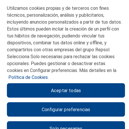
Telf. 946 357 000
Utilizamos cookies propias y de terceros con fines
© 2026 Petronor S.A.
técnicos, personalización, análisis y publicitarios,
incluyendo anuncios personalizados a partir de tus datos.
Estos últimos pueden incluir la creación de un perfil con
tus hábitos de navegación, pudiendo vincular tus
dispositivos, combinar tus datos online y offline, y
CONTACTO
compartirlos con otras empresas del grupo Repsol.
Selecciona Solo necesarias para rechazar las cookies
MAPA WEB
opcionales. Puedes gestionar o desactivar estas
POLITICA DE PRIVACIDAD
cookies en Configurar preferencias. Más detalles en la
Política de Cookies.
AVISO LEGAL
Aceptar todas
POLITICA DE COOKIES
CANAL DE ÉTICA
Configurar preferencias
Solo necesarias