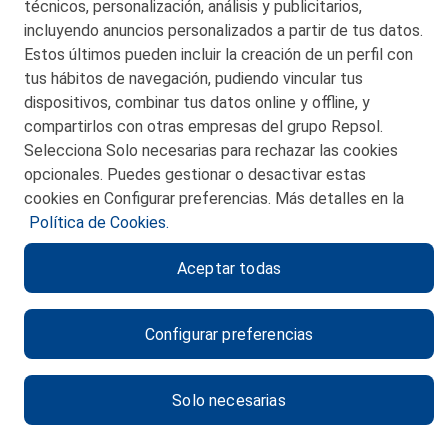
técnicos, personalización, análisis y publicitarios,
San Martín 5-Edificio Muñatones,
48550 Muskiz (Bizkaia)
incluyendo anuncios personalizados a partir de tus datos.
Telf. 946 357 000
Estos últimos pueden incluir la creación de un perfil con
© 2026 Petronor S.A.
tus hábitos de navegación, pudiendo vincular tus
dispositivos, combinar tus datos online y offline, y
compartirlos con otras empresas del grupo Repsol.
Selecciona Solo necesarias para rechazar las cookies
opcionales. Puedes gestionar o desactivar estas
CONTACTO
cookies en Configurar preferencias. Más detalles en la
Política de Cookies.
MAPA WEB
Aceptar todas
POLITICA DE PRIVACIDAD
AVISO LEGAL
Configurar preferencias
POLITICA DE COOKIES
CANAL DE ÉTICA
Solo necesarias