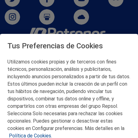
Tus Preferencias de Cookies
San Martín 5-Edificio Muñatones,
48550 Muskiz (Bizkaia)
Telf. 946 357 000
Utilizamos cookies propias y de terceros con fines
© 2026 Petronor S.A.
técnicos, personalización, análisis y publicitarios,
incluyendo anuncios personalizados a partir de tus datos.
Estos últimos pueden incluir la creación de un perfil con
tus hábitos de navegación, pudiendo vincular tus
dispositivos, combinar tus datos online y offline, y
CONTACTO
compartirlos con otras empresas del grupo Repsol.
Selecciona Solo necesarias para rechazar las cookies
MAPA WEB
opcionales. Puedes gestionar o desactivar estas
POLITICA DE PRIVACIDAD
cookies en Configurar preferencias. Más detalles en la
Política de Cookies.