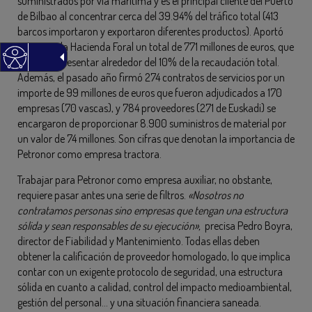
suministrados por vía marítima y es el principal cliente del Puerto
de Bilbao al concentrar cerca del 39.94% del tráfico total (413
barcos importaron y exportaron diferentes productos). Aportó
en 2019 a la Hacienda Foral un total de 771 millones de euros, que
viene a representar alrededor del 10% de la recaudación total.
Además, el pasado año firmó 274 contratos de servicios por un
importe de 99 millones de euros que fueron adjudicados a 170
empresas (70 vascas), y 784 proveedores (271 de Euskadi) se
encargaron de proporcionar 8.900 suministros de material por
un valor de 74 millones. Son cifras que denotan la importancia de
Petronor como empresa tractora.
Trabajar para Petronor como empresa auxiliar, no obstante,
requiere pasar antes una serie de filtros.
«Nosotros no
contratamos personas sino empresas que tengan una estructura
sólida y sean responsables de su ejecución»,
precisa Pedro Boyra,
director de Fiabilidad y Mantenimiento. Todas ellas deben
obtener la calificación de proveedor homologado, lo que implica
contar con un exigente protocolo de seguridad, una estructura
sólida en cuanto a calidad, control del impacto medioambiental,
gestión del personal… y una situación financiera saneada.