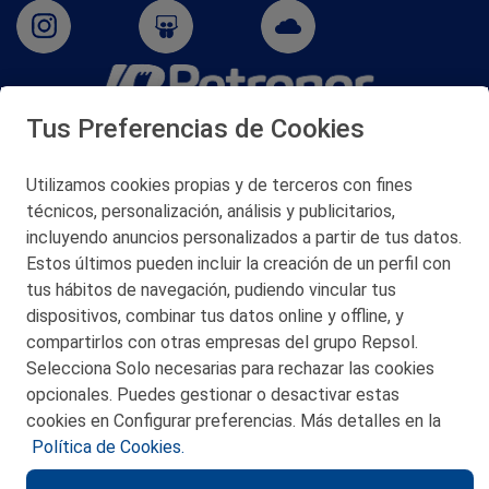
Tus Preferencias de Cookies
San Martín 5-Edificio Muñatones,
48550 Muskiz (Bizkaia)
Telf. 946 357 000
Utilizamos cookies propias y de terceros con fines
© 2026 Petronor S.A.
técnicos, personalización, análisis y publicitarios,
incluyendo anuncios personalizados a partir de tus datos.
Estos últimos pueden incluir la creación de un perfil con
tus hábitos de navegación, pudiendo vincular tus
dispositivos, combinar tus datos online y offline, y
CONTACTO
compartirlos con otras empresas del grupo Repsol.
Selecciona Solo necesarias para rechazar las cookies
MAPA WEB
opcionales. Puedes gestionar o desactivar estas
POLITICA DE PRIVACIDAD
cookies en Configurar preferencias. Más detalles en la
Política de Cookies.
AVISO LEGAL