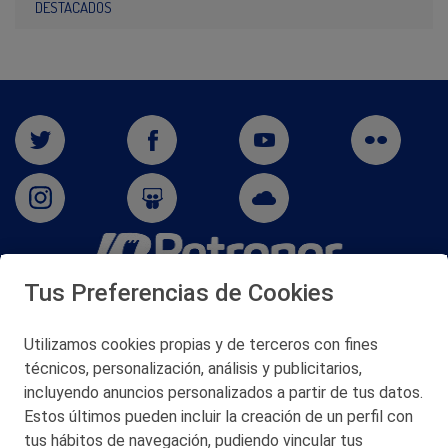
DESTACADOS
Tus Preferencias de Cookies
San Martín 5-Edificio Muñatones,
48550 Muskiz (Bizkaia)
Telf. 946 357 000
Utilizamos cookies propias y de terceros con fines
© 2026 Petronor S.A.
técnicos, personalización, análisis y publicitarios,
incluyendo anuncios personalizados a partir de tus datos.
Estos últimos pueden incluir la creación de un perfil con
tus hábitos de navegación, pudiendo vincular tus