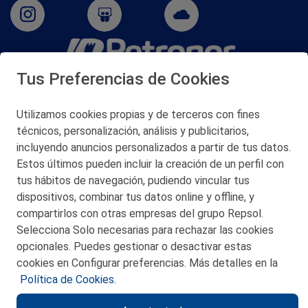
Tus Preferencias de Cookies
San Martín 5-Edificio Muñatones,
48550 Muskiz (Bizkaia)
Telf. 946 357 000
Utilizamos cookies propias y de terceros con fines
© 2026 Petronor S.A.
técnicos, personalización, análisis y publicitarios,
incluyendo anuncios personalizados a partir de tus datos.
Estos últimos pueden incluir la creación de un perfil con
tus hábitos de navegación, pudiendo vincular tus
dispositivos, combinar tus datos online y offline, y
CONTACTO
compartirlos con otras empresas del grupo Repsol.
Selecciona Solo necesarias para rechazar las cookies
MAPA WEB
opcionales. Puedes gestionar o desactivar estas
POLITICA DE PRIVACIDAD
cookies en Configurar preferencias. Más detalles en la
Política de Cookies.
AVISO LEGAL