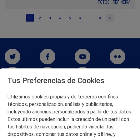
FOTOS
REFINERÍA
>
1
2
3
4
5
6
…
8
Tus Preferencias de Cookies
Utilizamos cookies propias y de terceros con fines
San Martín 5-Edificio Muñatones,
técnicos, personalización, análisis y publicitarios,
48550 Muskiz (Bizkaia)
incluyendo anuncios personalizados a partir de tus datos.
Telf. 946 357 000
Estos últimos pueden incluir la creación de un perfil con
© 2026 Petronor S.A.
tus hábitos de navegación, pudiendo vincular tus
dispositivos, combinar tus datos online y offline, y