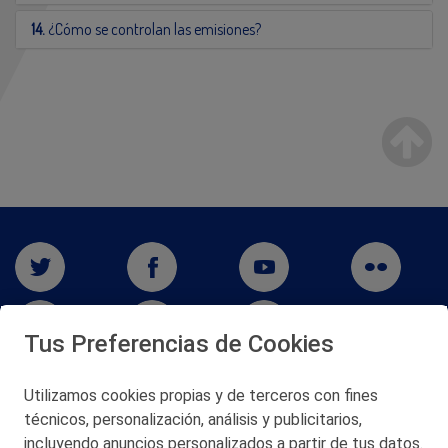
14.
¿Cómo se controlan las emisiones?
Tus Preferencias de Cookies
Utilizamos cookies propias y de terceros con fines
técnicos, personalización, análisis y publicitarios,
San Martín 5-Edificio Muñatones,
48550 Muskiz (Bizkaia)
incluyendo anuncios personalizados a partir de tus datos.