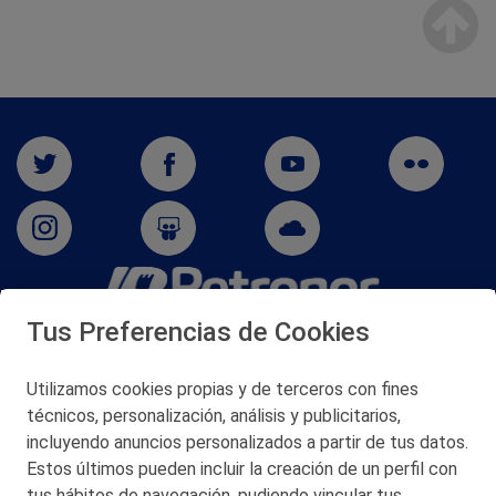
Tus Preferencias de Cookies
San Martín 5-Edificio Muñatones,
48550 Muskiz (Bizkaia)
Telf. 946 357 000
Utilizamos cookies propias y de terceros con fines
© 2026 Petronor S.A.
técnicos, personalización, análisis y publicitarios,
incluyendo anuncios personalizados a partir de tus datos.
Estos últimos pueden incluir la creación de un perfil con
tus hábitos de navegación, pudiendo vincular tus