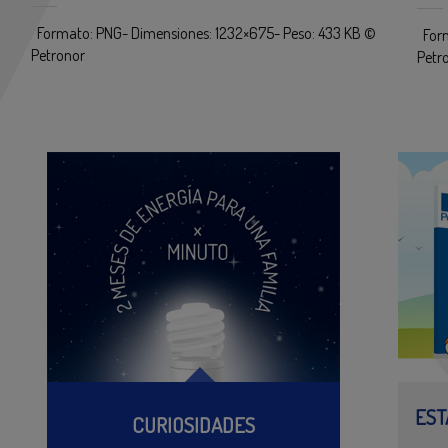
Formato: PNG- Dimensiones: 1232×675- Peso: 433 KB ©
Form
Petronor
Petr
EST
CURIOSIDADES