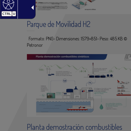
CTRL
U
Parque de Movilidad H2
Formato: PNG- Dimensiones: 1579×851- Peso: 485 KB ©
Petronor
Planta demostración combustibles