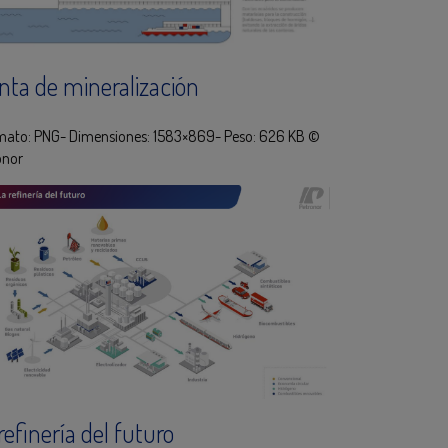
nta de mineralización
ato: PNG- Dimensiones: 1583×869- Peso: 626 KB ©
onor
refinería del futuro